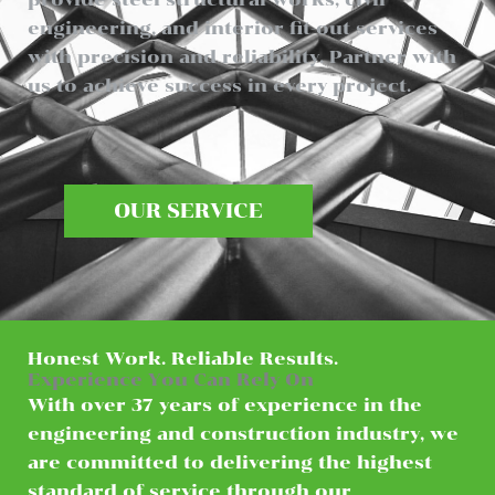
engineering, and interior fit-out services
with precision and reliability. Partner with
us to achieve success in every project.
OUR SERVICE
Honest Work. Reliable Results.
Experience You Can Rely On
With over 37 years of experience in the
engineering and construction industry, we
are committed to delivering the highest
standard of service through our